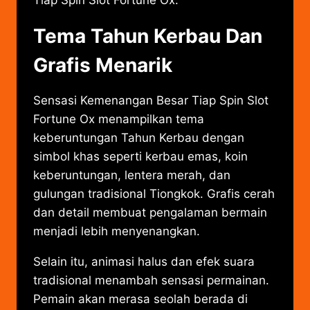
Tiap Spin Slot Fortune Ox.
Tema Tahun Kerbau Dan
Grafis Menarik
Sensasi Kemenangan Besar Tiap Spin Slot
Fortune Ox menampilkan tema
keberuntungan Tahun Kerbau dengan
simbol khas seperti kerbau emas, koin
keberuntungan, lentera merah, dan
gulungan tradisional Tiongkok. Grafis cerah
dan detail membuat pengalaman bermain
menjadi lebih menyenangkan.
Selain itu, animasi halus dan efek suara
tradisional menambah sensasi permainan.
Pemain akan merasa seolah berada di