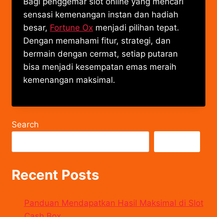
Bagi penggemar slot online yang mencari
sensasi kemenangan instan dan hadiah
besar,
Fortune Ox
menjadi pilihan tepat.
Dengan memahami fitur, strategi, dan
bermain dengan cermat, setiap putaran
bisa menjadi kesempatan emas meraih
kemenangan maksimal.
Search
Search
Recent Posts
Panduan Mendapatkan Hasil Maksimal di Slot
Cash Box