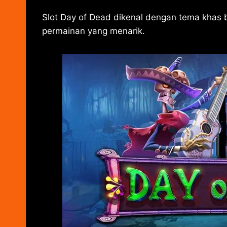
a
h
k
e
e
i
h
c
a
y
l
s
n
a
Slot Day of Dead dikenal dengan tema khas 
e
t
p
e
s
e
r
permainan yang menarik.
b
s
e
g
e
e
o
A
r
n
o
p
a
g
k
p
m
e
r