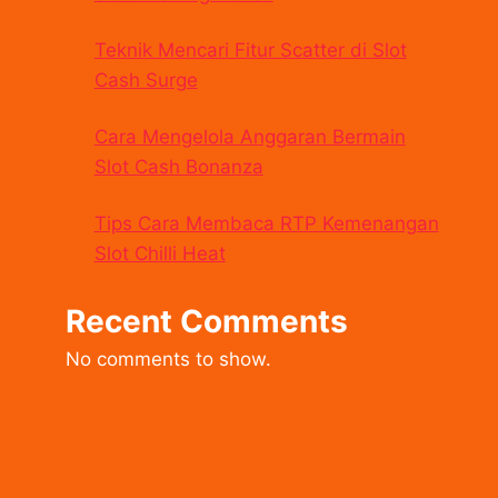
Teknik Mencari Fitur Scatter di Slot
Cash Surge
Cara Mengelola Anggaran Bermain
Slot Cash Bonanza
Tips Cara Membaca RTP Kemenangan
Slot Chilli Heat
Recent Comments
No comments to show.