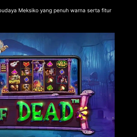
budaya Meksiko yang penuh warna serta fitur