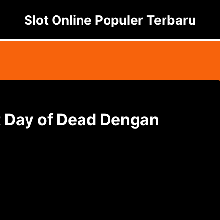
Slot Online Populer Terbaru
t Day of Dead Dengan