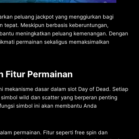
rkan peluang jackpot yang menggiurkan bagi
 tepat. Meskipun berbasis keberuntungan,
embantu meningkatkan peluang kemenangan. Dengan
ikmati permainan sekaligus memaksimalkan
Fitur Permainan
 mekanisme dasar dalam slot Day of Dead. Setiap
 simbol wild dan scatter yang berperan penting
ungsi simbol ini akan membantu Anda
 dalam permainan. Fitur seperti free spin dan