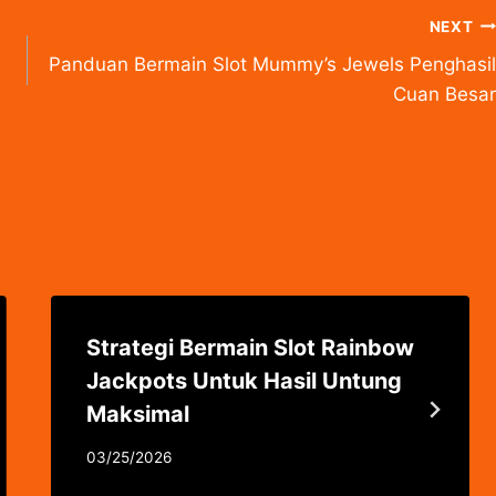
NEXT
Panduan Bermain Slot Mummy’s Jewels Penghasil
Cuan Besar
Strategi Bermain Slot Rainbow
Jackpots Untuk Hasil Untung
Maksimal
03/25/2026