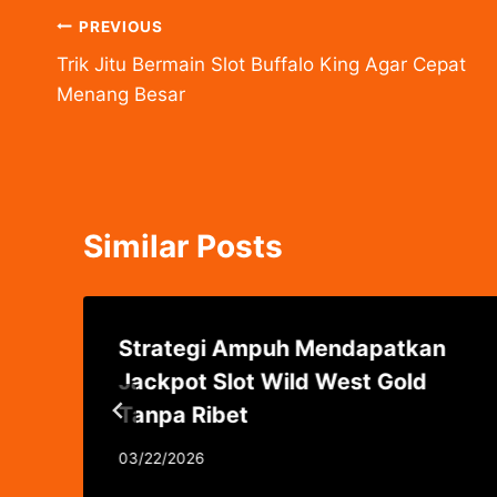
Post
PREVIOUS
Trik Jitu Bermain Slot Buffalo King Agar Cepat
navigation
Menang Besar
Similar Posts
Strategi Ampuh Mendapatkan
Jackpot Slot Wild West Gold
Tanpa Ribet
03/22/2026