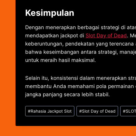
Kesimpulan
Dengan menerapkan berbagai strategi di ata
mendapatkan jackpot di
Slot Day of Dead
. M
keberuntungan, pendekatan yang terencana 
bahwa keseimbangan antara strategi, manaje
untuk meraih hasil maksimal.
Selain itu, konsistensi dalam menerapkan stra
membantu Anda memahami pola permainan 
jangka panjang secara lebih stabil.
Post
#
Rahasia Jackpot Slot
#
Slot Day of Dead
#
SLOT
Tags: