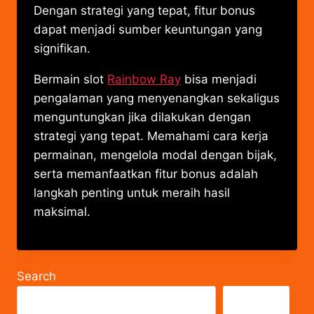
Dengan strategi yang tepat, fitur bonus
dapat menjadi sumber keuntungan yang
signifikan.
Bermain slot
Rainbow Ray
bisa menjadi
pengalaman yang menyenangkan sekaligus
menguntungkan jika dilakukan dengan
strategi yang tepat. Memahami cara kerja
permainan, mengelola modal dengan bijak,
serta memanfaatkan fitur bonus adalah
langkah penting untuk meraih hasil
maksimal.
Search
Search