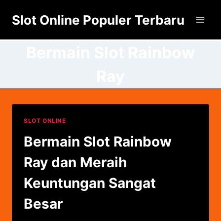
Skip
Slot Online Populer Terbaru
to
content
Bermain Slot Rainbow
Ray
SLOT ONLINE
Bermain Slot Rainbow
Ray dan Meraih
Keuntungan Sangat
Besar