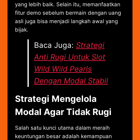
yang lebih baik. Selain itu, memanfaatkan
fitur demo sebelum bermain dengan uang
asli juga bisa menjadi langkah awal yang
bijak.
Baca Juga:
Strategi
Anti Rugi Untuk Slot
Wild Wild Pearls
Dengan Modal Stabil
Strategi Mengelola
Modal Agar Tidak Rugi
Salah satu kunci utama dalam meraih
keuntungan besar adalah kemampuan