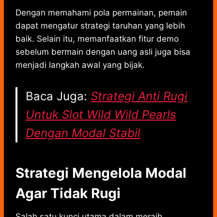
Dengan memahami pola permainan, pemain
dapat mengatur strategi taruhan yang lebih
baik. Selain itu, memanfaatkan fitur demo
sebelum bermain dengan uang asli juga bisa
menjadi langkah awal yang bijak.
Baca Juga:
Strategi Anti Rugi
Untuk Slot Wild Wild Pearls
Dengan Modal Stabil
Strategi Mengelola Modal
Agar Tidak Rugi
Salah satu kunci utama dalam meraih