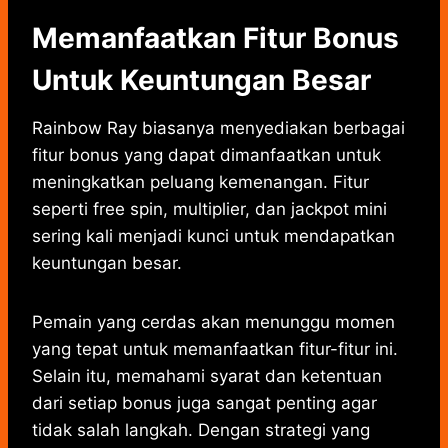
Memanfaatkan Fitur Bonus
Untuk Keuntungan Besar
Rainbow Ray biasanya menyediakan berbagai
fitur bonus yang dapat dimanfaatkan untuk
meningkatkan peluang kemenangan. Fitur
seperti free spin, multiplier, dan jackpot mini
sering kali menjadi kunci untuk mendapatkan
keuntungan besar.
Pemain yang cerdas akan menunggu momen
yang tepat untuk memanfaatkan fitur-fitur ini.
Selain itu, memahami syarat dan ketentuan
dari setiap bonus juga sangat penting agar
tidak salah langkah. Dengan strategi yang