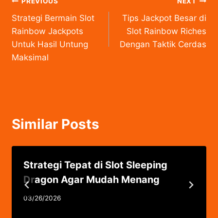
Post
PREVIOUS
NEXT
Strategi Bermain Slot
Tips Jackpot Besar di
navigation
Rainbow Jackpots
Slot Rainbow Riches
Untuk Hasil Untung
Dengan Taktik Cerdas
Maksimal
Similar Posts
Strategi Tepat di Slot Sleeping
Dragon Agar Mudah Menang
03/26/2026