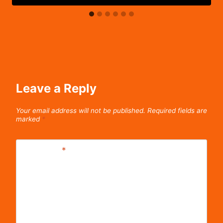
Leave a Reply
Your email address will not be published.
Required fields are
marked
*
Comment
*