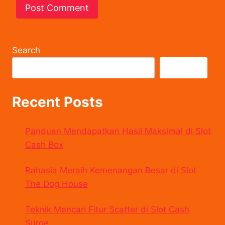
Search
Search
Recent Posts
Panduan Mendapatkan Hasil Maksimal di Slot
Cash Box
Rahasia Meraih Kemenangan Besar di Slot
The Dog House
Teknik Mencari Fitur Scatter di Slot Cash
Surge