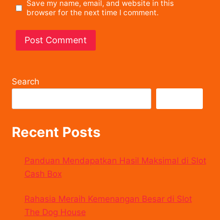
Save my name, email, and website in this
browser for the next time I comment.
Search
Search
Recent Posts
Panduan Mendapatkan Hasil Maksimal di Slot
Cash Box
Rahasia Meraih Kemenangan Besar di Slot
The Dog House