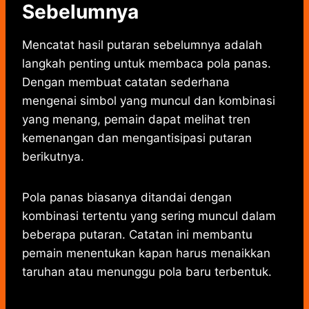
Sebelumnya
Mencatat hasil putaran sebelumnya adalah
langkah penting untuk membaca pola panas.
Dengan membuat catatan sederhana
mengenai simbol yang muncul dan kombinasi
yang menang, pemain dapat melihat tren
kemenangan dan mengantisipasi putaran
berikutnya.
Pola panas biasanya ditandai dengan
kombinasi tertentu yang sering muncul dalam
beberapa putaran. Catatan ini membantu
pemain menentukan kapan harus menaikkan
taruhan atau menunggu pola baru terbentuk.