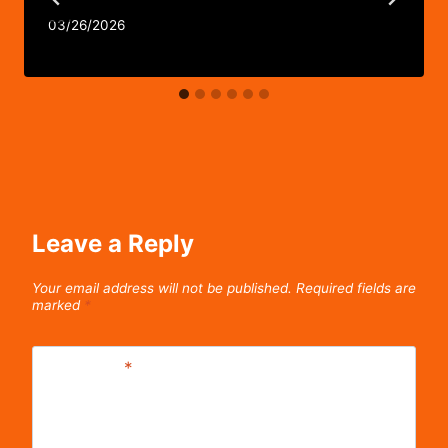
03/26/2026
Leave a Reply
Your email address will not be published.
Required fields are
marked
*
Comment
*