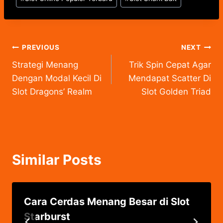
Post
PREVIOUS
NEXT
Strategi Menang
Trik Spin Cepat Agar
navigation
Dengan Modal Kecil Di
Mendapat Scatter Di
Slot Dragons’ Realm
Slot Golden Triad
Similar Posts
Cara Cerdas Menang Besar di Slot
Starburst