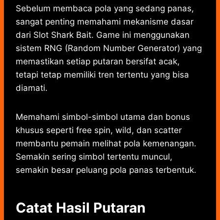
Sebelum membaca pola yang sedang panas,
sangat penting memahami mekanisme dasar
dari Slot Shark Bait. Game ini menggunakan
sistem RNG (Random Number Generator) yang
memastikan setiap putaran bersifat acak,
tetapi tetap memiliki tren tertentu yang bisa
diamati.
Memahami simbol-simbol utama dan bonus
khusus seperti free spin, wild, dan scatter
membantu pemain melihat pola kemenangan.
Semakin sering simbol tertentu muncul,
semakin besar peluang pola panas terbentuk.
Catat Hasil Putaran