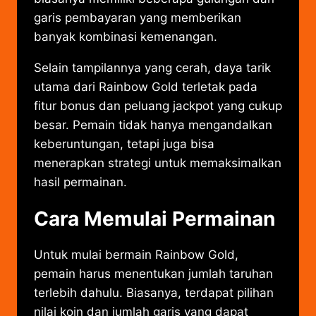
garis pembayaran yang memberikan
banyak kombinasi kemenangan.
Selain tampilannya yang cerah, daya tarik
utama dari Rainbow Gold terletak pada
fitur bonus dan peluang jackpot yang cukup
besar. Pemain tidak hanya mengandalkan
keberuntungan, tetapi juga bisa
menerapkan strategi untuk memaksimalkan
hasil permainan.
Cara Memulai Permainan
Untuk mulai bermain Rainbow Gold,
pemain harus menentukan jumlah taruhan
terlebih dahulu. Biasanya, terdapat pilihan
nilai koin dan jumlah garis yang dapat