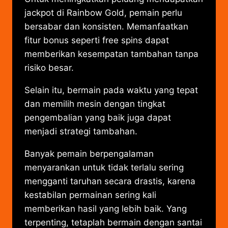
jackpot di Rainbow Gold, pemain perlu
bersabar dan konsisten. Memanfaatkan
fitur bonus seperti free spins dapat
memberikan kesempatan tambahan tanpa
risiko besar.
Selain itu, bermain pada waktu yang tepat
dan memilih mesin dengan tingkat
pengembalian yang baik juga dapat
menjadi strategi tambahan.
Banyak pemain berpengalaman
menyarankan untuk tidak terlalu sering
mengganti taruhan secara drastis, karena
kestabilan permainan sering kali
memberikan hasil yang lebih baik. Yang
terpenting, tetaplah bermain dengan santai