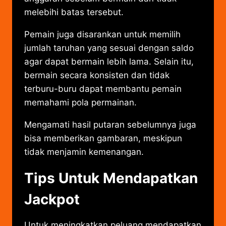
melebihi batas tersebut.
Pemain juga disarankan untuk memilih
jumlah taruhan yang sesuai dengan saldo
agar dapat bermain lebih lama. Selain itu,
bermain secara konsisten dan tidak
terburu-buru dapat membantu pemain
memahami pola permainan.
Mengamati hasil putaran sebelumnya juga
bisa memberikan gambaran, meskipun
tidak menjamin kemenangan.
Tips Untuk Mendapatkan
Jackpot
Untuk meningkatkan peluang mendapatkan