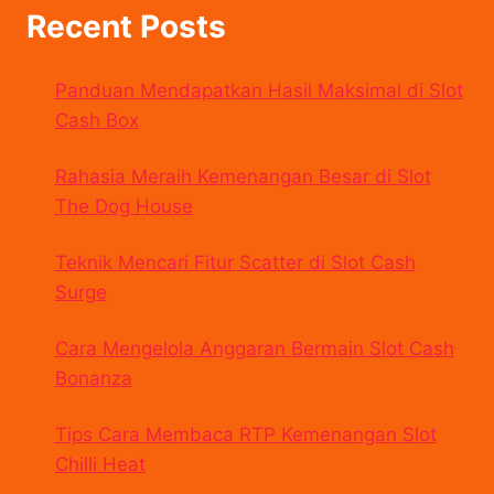
Recent Posts
Panduan Mendapatkan Hasil Maksimal di Slot
Cash Box
Rahasia Meraih Kemenangan Besar di Slot
The Dog House
Teknik Mencari Fitur Scatter di Slot Cash
Surge
Cara Mengelola Anggaran Bermain Slot Cash
Bonanza
Tips Cara Membaca RTP Kemenangan Slot
Chilli Heat