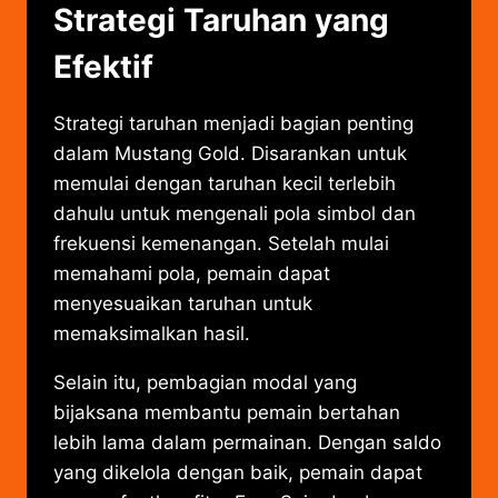
Strategi Taruhan yang
Efektif
Strategi taruhan menjadi bagian penting
dalam Mustang Gold. Disarankan untuk
memulai dengan taruhan kecil terlebih
dahulu untuk mengenali pola simbol dan
frekuensi kemenangan. Setelah mulai
memahami pola, pemain dapat
menyesuaikan taruhan untuk
memaksimalkan hasil.
Selain itu, pembagian modal yang
bijaksana membantu pemain bertahan
lebih lama dalam permainan. Dengan saldo
yang dikelola dengan baik, pemain dapat