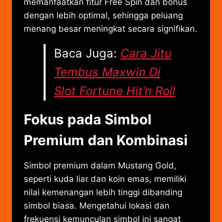
memanfaatkan fitur Free Spin dan bonus
dengan lebih optimal, sehingga peluang
menang besar meningkat secara signifikan.
Baca Juga:
Cara Jitu
Tembus Maxwin Di
Slot Fortune Hit’n Roll
Fokus pada Simbol
Premium dan Kombinasi
Simbol premium dalam Mustang Gold,
seperti kuda liar dan koin emas, memiliki
nilai kemenangan lebih tinggi dibanding
simbol biasa. Mengetahui lokasi dan
frekuensi kemunculan simbol ini sangat