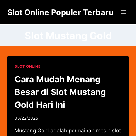
Skip
Slot Online Populer Terbaru
to
content
Slot Mustang Gold
SLOT ONLINE
Cara Mudah Menang
Besar di Slot Mustang
Gold Hari Ini
03/22/2026
Mustang Gold adalah permainan mesin slot