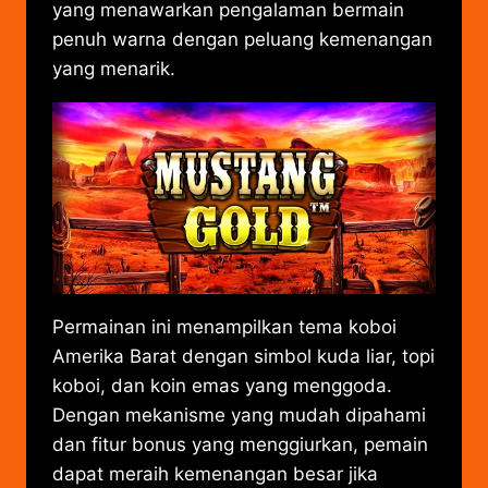
yang menawarkan pengalaman bermain
penuh warna dengan peluang kemenangan
yang menarik.
Permainan ini menampilkan tema koboi
Amerika Barat dengan simbol kuda liar, topi
koboi, dan koin emas yang menggoda.
Dengan mekanisme yang mudah dipahami
dan fitur bonus yang menggiurkan, pemain
dapat meraih kemenangan besar jika