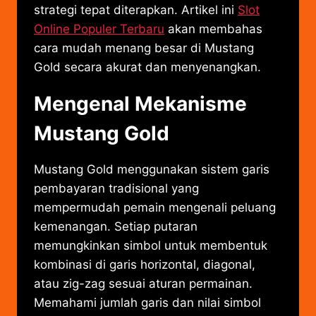
strategi tepat diterapkan. Artikel ini
Slot
Online Populer Terbaru
akan membahas
cara mudah menang besar di Mustang
Gold secara akurat dan menyenangkan.
Mengenal Mekanisme
Mustang Gold
Mustang Gold menggunakan sistem garis
pembayaran tradisional yang
mempermudah pemain mengenali peluang
kemenangan. Setiap putaran
memungkinkan simbol untuk membentuk
kombinasi di garis horizontal, diagonal,
atau zig-zag sesuai aturan permainan.
Memahami jumlah garis dan nilai simbol