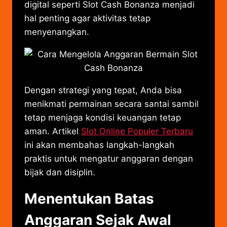
digital seperti Slot Cash Bonanza menjadi
hal penting agar aktivitas tetap
menyenangkan.
Dengan strategi yang tepat, Anda bisa
menikmati permainan secara santai sambil
tetap menjaga kondisi keuangan tetap
aman. Artikel
Slot Online Populer Terbaru
ini akan membahas langkah-langkah
praktis untuk mengatur anggaran dengan
bijak dan disiplin.
Menentukan Batas
Anggaran Sejak Awal