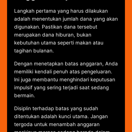
Langkah pertama yang harus dilakukan
adalah menentukan jumlah dana yang akan
digunakan. Pastikan dana tersebut
merupakan dana hiburan, bukan
kebutuhan utama seperti makan atau
tagihan bulanan.
Dengan menetapkan batas anggaran, Anda
memiliki kendali penuh atas pengeluaran.
Ini juga membantu menghindari keputusan
impulsif yang sering terjadi saat sedang
bermain.
Disiplin terhadap batas yang sudah
ditentukan adalah kunci utama. Jangan
tergoda untuk menambah anggaran