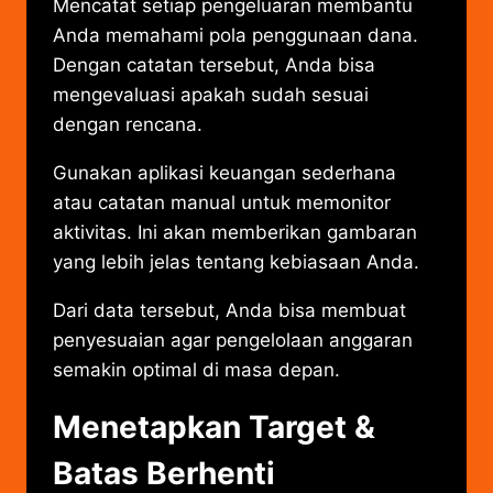
Mencatat setiap pengeluaran membantu
Anda memahami pola penggunaan dana.
Dengan catatan tersebut, Anda bisa
mengevaluasi apakah sudah sesuai
dengan rencana.
Gunakan aplikasi keuangan sederhana
atau catatan manual untuk memonitor
aktivitas. Ini akan memberikan gambaran
yang lebih jelas tentang kebiasaan Anda.
Dari data tersebut, Anda bisa membuat
penyesuaian agar pengelolaan anggaran
semakin optimal di masa depan.
Menetapkan Target &
Batas Berhenti