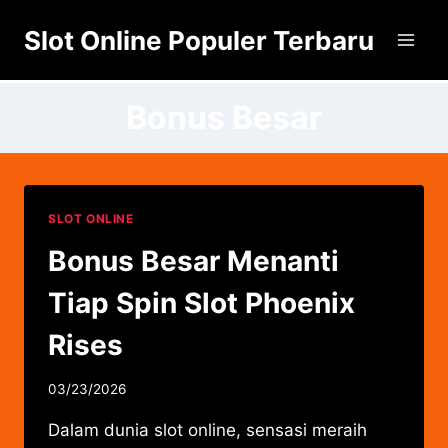
Skip
Slot Online Populer Terbaru
to
content
Bonus Besar
SLOT ONLINE
Bonus Besar Menanti
Tiap Spin Slot Phoenix
Rises
03/23/2026
Dalam dunia slot online, sensasi meraih