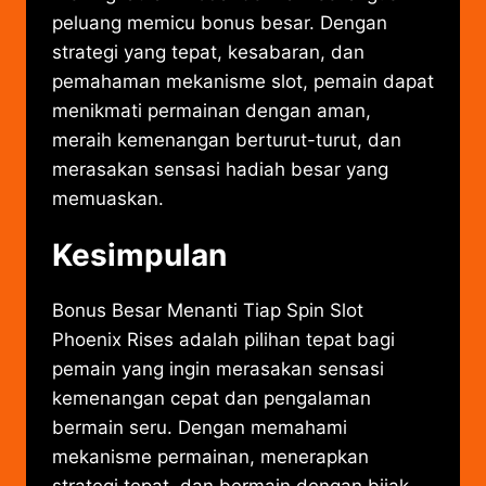
peluang memicu bonus besar. Dengan
strategi yang tepat, kesabaran, dan
pemahaman mekanisme slot, pemain dapat
menikmati permainan dengan aman,
meraih kemenangan berturut-turut, dan
merasakan sensasi hadiah besar yang
memuaskan.
Kesimpulan
Bonus Besar Menanti Tiap Spin Slot
Phoenix Rises adalah pilihan tepat bagi
pemain yang ingin merasakan sensasi
kemenangan cepat dan pengalaman
bermain seru. Dengan memahami
mekanisme permainan, menerapkan