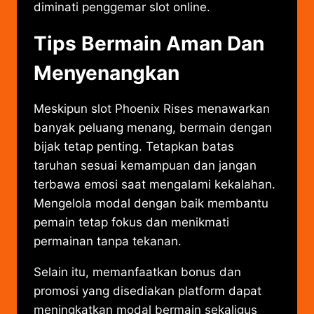
diminati penggemar slot online.
Tips Bermain Aman Dan
Menyenangkan
Meskipun slot Phoenix Rises menawarkan
banyak peluang menang, bermain dengan
bijak tetap penting. Tetapkan batas
taruhan sesuai kemampuan dan jangan
terbawa emosi saat mengalami kekalahan.
Mengelola modal dengan baik membantu
pemain tetap fokus dan menikmati
permainan tanpa tekanan.
Selain itu, memanfaatkan bonus dan
promosi yang disediakan platform dapat
meningkatkan modal bermain sekaligus