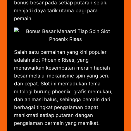
bonus besar pada setiap putaran selalu
menjadi daya tarik utama bagi para
pemain.
Salah satu permainan yang kini populer
adalah slot Phoenix Rises, yang
menawarkan kesempatan meraih hadiah
besar melalui mekanisme spin yang seru
dan cepat. Slot ini memadukan tema
mitologi burung phoenix, grafis memukau,
dan animasi halus, sehingga pemain dari
berbagai tingkat pengalaman dapat
menikmati setiap putaran dengan
pengalaman bermain yang memikat.