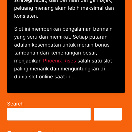
strategi tepat, dan bermain dengan bijak,
peluang menang akan lebih maksimal dan
konsisten.
Slot ini memberikan pengalaman bermain
yang seru dan memikat. Setiap putaran
adalah kesempatan untuk meraih bonus
tambahan dan kemenangan besar,
menjadikan
Phoenix Rises
salah satu slot
paling menarik dan menguntungkan di
dunia slot online saat ini.
Search
Search