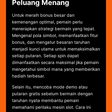
Peluang Menang
Untuk meraih bonus besar dan
kemenangan optimal, pemain perlu
menerapkan strategi bermain yang tepat.
Mengenal pola simbol, memanfaatkan fitur
bonus, dan mengatur besaran taruhan
menjadi kunci utama untuk memaksimalkan
setiap putaran. Setiap spin dapat
dimanfaatkan secara maksimal jika pemain
mengetahui simbol mana yang memberikan
hadiah terbesar.
Selain itu, mencoba mode demo atau
putaran gratis sebelum bermain dengan
taruhan nyata membantu pemain
memahami perilaku mesin slot. Cara ini